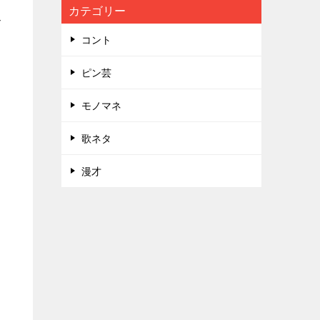
カテゴリー
て
コント
ピン芸
モノマネ
歌ネタ
漫才