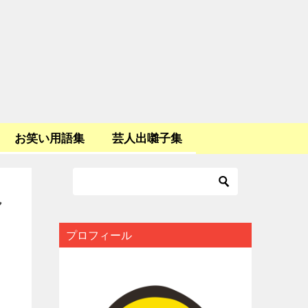
お笑い用語集
芸人出囃子集
れ
プロフィール