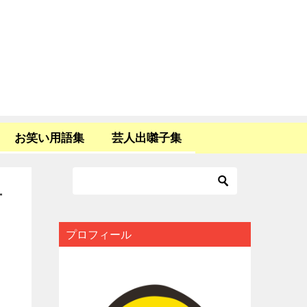
お笑い用語集
芸人出囃子集
才
プロフィール