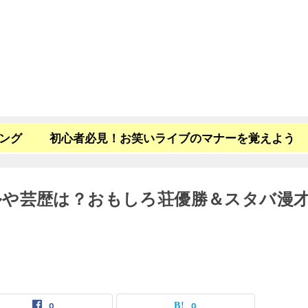
キング
初心者必見！お笑いライブのマナーを覚えよう
ルや芸歴は？おもしろ荘優勝＆スタバ漫
0
0