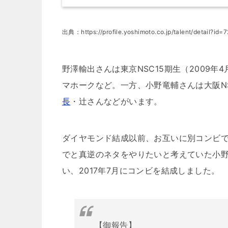
出典：https://profile.yoshimoto.co.jp/talent/detail?id=
野澤輸出さんは東京NSC15期生（2009年
マホークなど。一方、小野竜輔さんは大阪NS
長
・辻さんなどがいます。
ダイヤモンド結成以前、お互いに別コンビ
でと真逆のネタをやりたいと考えていた小野
い、2017年7月にコンビを結成しました。
【御報告】