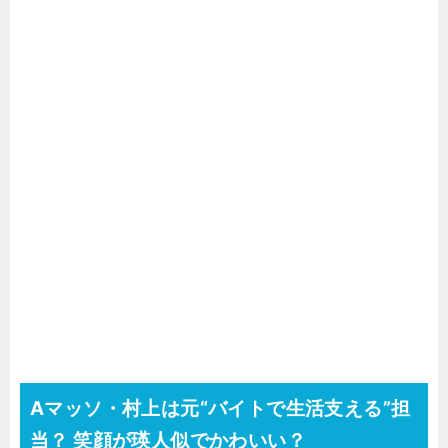
Aマッソ・村上は元“バイトで生活支える”担
当？ 笑顔が瑛人似でかわいい？