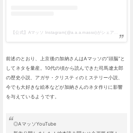
【公式】Aマッソ Instagram(@a.a.a.masso)がシェアした投稿
前述のとおり、上京後の加納さんはAマッソの“頭脳”と
してネタを量産。10代の頃から読んできた司馬遼太郎
の歴史小説、アガサ・クリスティのミステリー小説、
今でも大好きな絵本などが加納さんのネタ作りに影響
を与えているようです。
◎AマッソYouTube