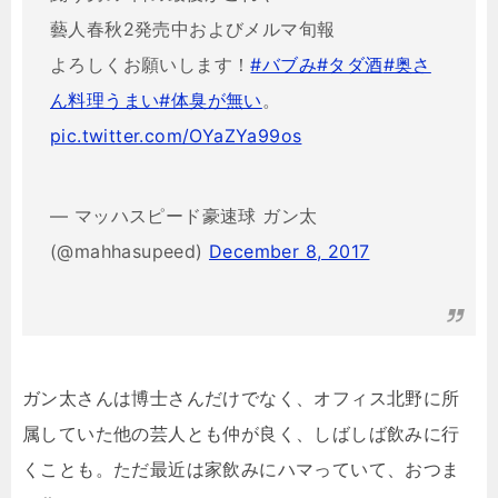
藝人春秋2発売中およびメルマ旬報
よろしくお願いします！
#バブみ
#タダ酒
#奥さ
ん料理うまい
#体臭が無い
。
pic.twitter.com/OYaZYa99os
— マッハスピード豪速球 ガン太
(@mahhasupeed)
December 8, 2017
ガン太さんは博士さんだけでなく、オフィス北野に所
属していた他の芸人とも仲が良く、しばしば飲みに行
くことも。ただ最近は家飲みにハマっていて、おつま