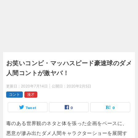
お笑いコンビ・マッハスピード豪速球のダメ
人間コントが激ヤバ！
更新日：
2020年7月14日
公開日：
2020年2月5日
コント
漫才
Tweet
0
0
毒のある世界観のネタと体を張った企画をベースに、
悪意が滲み出たダメ人間キャラクターショーを展開す