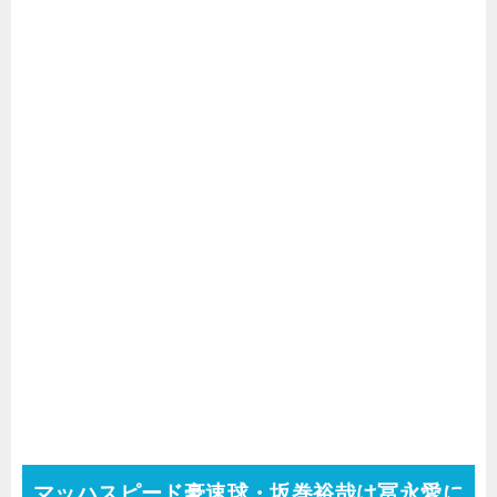
マッハスピード豪速球・坂巻裕哉は冨永愛に