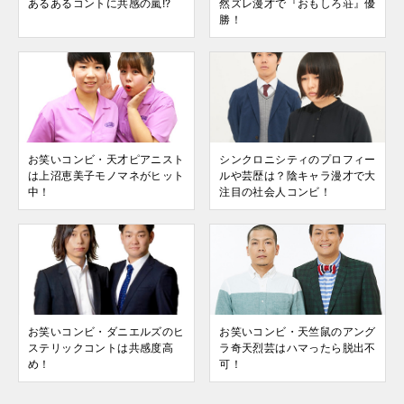
あるあるコントに共感の嵐!?
然ズレ漫才で『おもしろ荘』優
勝！
お笑いコンビ・天才ピアニスト
シンクロニシティのプロフィー
は上沼恵美子モノマネがヒット
ルや芸歴は？陰キャラ漫才で大
中！
注目の社会人コンビ！
お笑いコンビ・ダニエルズのヒ
お笑いコンビ・天竺鼠のアング
ステリックコントは共感度高
ラ奇天烈芸はハマったら脱出不
め！
可！