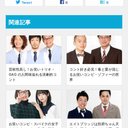
Tweet
0
0
関連記事
芸術性高し！お笑いトリオ・
コント好き必見！毒と愛が混じ
GAG の人間味溢れる演劇的コ
るお笑いコンビ・ゾフィーの世
ント
界
お笑いコンビ・スパイクの女子
エイトブリッジは別府ちゃん天